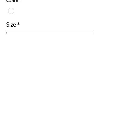
Color
*
Size
*
Quantity
*
Add to Cart
Buy Now
Good q