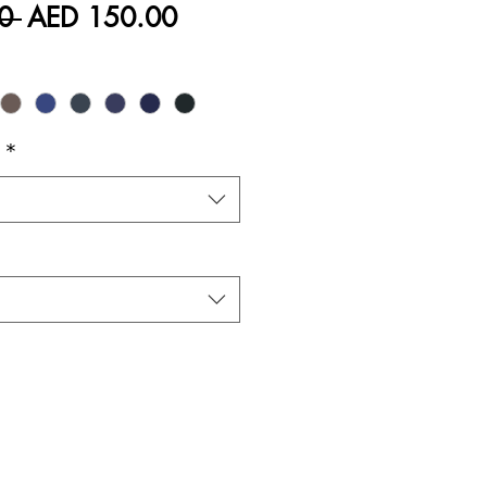
Regular
Sale
0 
AED 150.00
Price
Price
h
*